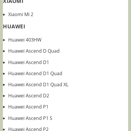
XIAOMI
Xiaomi Mi 2
HUAWEI
Huawei 403HW
Huawei Ascend D Quad
Huawei Ascend D1
Huawei Ascend D1 Quad
Huawei Ascend D1 Quad XL
Huawei Ascend D2
Huawei Ascend P1
Huawei Ascend P1 S
Huawei Ascend P2