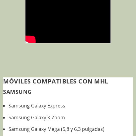
MÓVILES COMPATIBLES CON MHL
SAMSUNG
Samsung Galaxy Express
Samsung Galaxy K Zoom
Samsung Galaxy Mega (5,8 y 6,3 pulgadas)