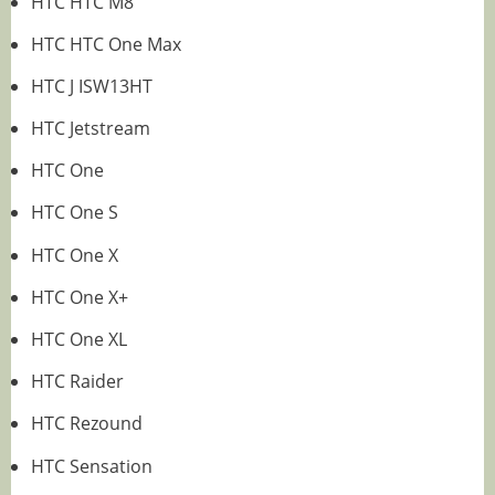
HTC HTC M8
HTC HTC One Max
HTC J ISW13HT
HTC Jetstream
HTC One
HTC One S
HTC One X
HTC One X+
HTC One XL
HTC Raider
HTC Rezound
HTC Sensation