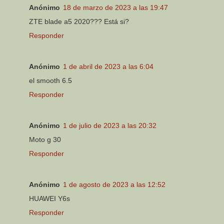
Anónimo
18 de marzo de 2023 a las 19:47
ZTE blade a5 2020??? Está si?
Responder
Anónimo
1 de abril de 2023 a las 6:04
el smooth 6.5
Responder
Anónimo
1 de julio de 2023 a las 20:32
Moto g 30
Responder
Anónimo
1 de agosto de 2023 a las 12:52
HUAWEI Y6s
Responder