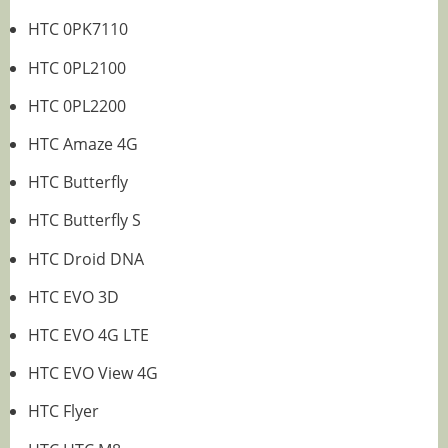
HTC 0PK7110
HTC 0PL2100
HTC 0PL2200
HTC Amaze 4G
HTC Butterfly
HTC Butterfly S
HTC Droid DNA
HTC EVO 3D
HTC EVO 4G LTE
HTC EVO View 4G
HTC Flyer