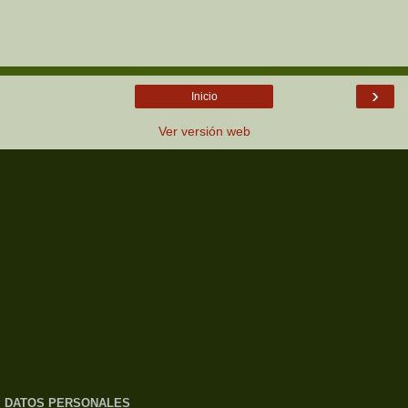
›
Inicio
Ver versión web
DATOS PERSONALES