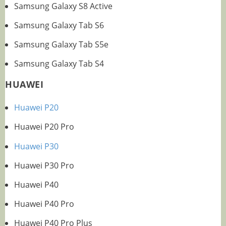
Samsung Galaxy S8 Active
Samsung Galaxy Tab S6
Samsung Galaxy Tab S5e
Samsung Galaxy Tab S4
HUAWEI
Huawei P20
Huawei P20 Pro
Huawei P30
Huawei P30 Pro
Huawei P40
Huawei P40 Pro
Huawei P40 Pro Plus