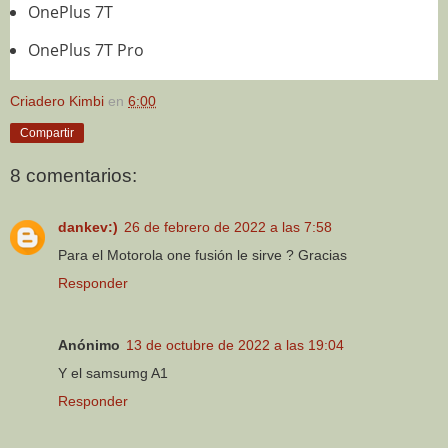
OnePlus 7T
OnePlus 7T Pro
Criadero Kimbi
en
6:00
Compartir
8 comentarios:
dankev:)
26 de febrero de 2022 a las 7:58
Para el Motorola one fusión le sirve ? Gracias
Responder
Anónimo
13 de octubre de 2022 a las 19:04
Y el samsumg A1
Responder