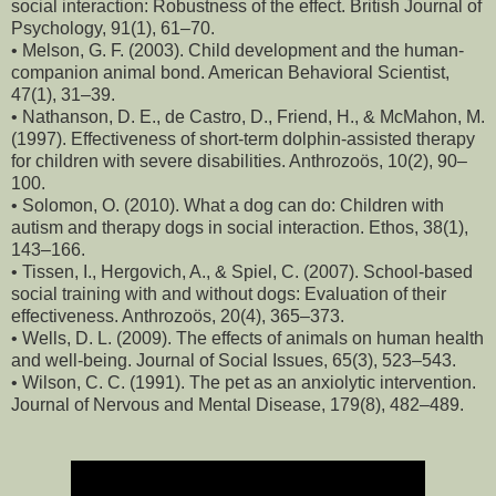
social interaction: Robustness of the effect. British Journal of
Psychology, 91(1), 61–70.
• Melson, G. F. (2003). Child development and the human-
companion animal bond. American Behavioral Scientist,
47(1), 31–39.
• Nathanson, D. E., de Castro, D., Friend, H., & McMahon, M.
(1997). Effectiveness of short-term dolphin-assisted therapy
for children with severe disabilities. Anthrozoös, 10(2), 90–
100.
• Solomon, O. (2010). What a dog can do: Children with
autism and therapy dogs in social interaction. Ethos, 38(1),
143–166.
• Tissen, I., Hergovich, A., & Spiel, C. (2007). School-based
social training with and without dogs: Evaluation of their
effectiveness. Anthrozoös, 20(4), 365–373.
• Wells, D. L. (2009). The effects of animals on human health
and well-being. Journal of Social Issues, 65(3), 523–543.
• Wilson, C. C. (1991). The pet as an anxiolytic intervention.
Journal of Nervous and Mental Disease, 179(8), 482–489.