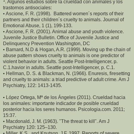
1
. Algunos estudios sobre la crueldad con animales y los
trastornos antisociales:
• Ascione, F. R. (1998).
Battered women´s reports of their
partners and their children´s cruelty to animals. Journal of
Emotional Abuse, 1 (1), 199-133.
• Ascione, F. R. (2001). Animal abuse and youth violence.
Juvenile Justice Bulletin. Office of Juvenile Justice and
Delinquency Prevention Washington, DC
• Barnard, N.D & Hogan, A.R. (1999). Moving up the chain of
abuse pattern shows cruelty to animals is one predictor of
violent behavior in adults. Seattle Post-Intelligencer, p.
C.1.havior in adults. Seattle post-Intelligencer, p. C.1.
• Hellman, D. S. & Blackman, N. (1966). Enuresis, firesetting
and cruelty to animals: a triad predictive of adult crime. Am J
Psychiatry, 122: 1413-1435.
• López Ortega, Mª de los Ángeles (2011). Crueldad hacia
los animales: importante indicador de posible crueldad
posterior hacia los seres humanos. Psicologia.com. 2011;
15:37.
• Macdonald, J. M. (1963). "The threat to kill". Am J
Psychiatry 120: 125–130.
• Miller, K.S., and Knutson, J.F. 1997. Reports of severe