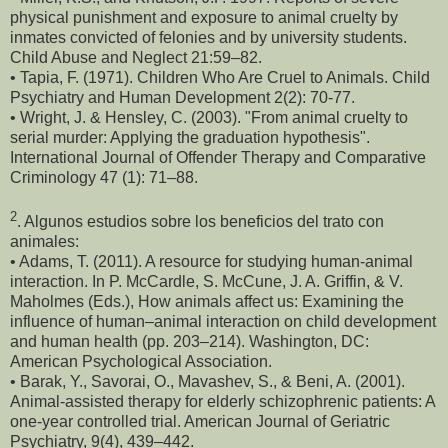
physical punishment and exposure to animal cruelty by
inmates convicted of felonies and by university students.
Child Abuse and Neglect 21:59–82.
• Tapia, F. (1971). Children Who Are Cruel to Animals. Child
Psychiatry and Human Development 2(2): 70-77.
• Wright, J. & Hensley, C. (2003). "From animal cruelty to
serial murder: Applying the graduation hypothesis".
International Journal of Offender Therapy and Comparative
Criminology 47 (1): 71–88.
2
. Algunos estudios sobre los beneficios del trato con
animales:
• Adams, T. (2011). A resource for studying human-animal
interaction. In P. McCardle, S. McCune, J. A. Griffin, & V.
Maholmes (Eds.), How animals affect us: Examining the
influence of human–animal interaction on child development
and human health (pp. 203–214). Washington, DC:
American Psychological Association.
• Barak, Y., Savorai, O., Mavashev, S., & Beni, A. (2001).
Animal-assisted therapy for elderly schizophrenic patients: A
one-year controlled trial. American Journal of Geriatric
Psychiatry, 9(4), 439–442.