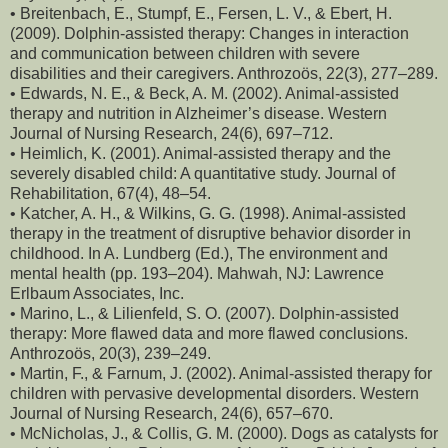
• Breitenbach, E., Stumpf, E., Fersen, L. V., & Ebert, H.
(2009). Dolphin-assisted therapy: Changes in interaction
and communication between children with severe
disabilities and their caregivers. Anthrozoös, 22(3), 277–289.
• Edwards, N. E., & Beck, A. M. (2002). Animal-assisted
therapy and nutrition in Alzheimer’s disease. Western
Journal of Nursing Research, 24(6), 697–712.
• Heimlich, K. (2001). Animal-assisted therapy and the
severely disabled child: A quantitative study. Journal of
Rehabilitation, 67(4), 48–54.
• Katcher, A. H., & Wilkins, G. G. (1998). Animal-assisted
therapy in the treatment of disruptive behavior disorder in
childhood. In A. Lundberg (Ed.), The environment and
mental health (pp. 193–204). Mahwah, NJ: Lawrence
Erlbaum Associates, Inc.
• Marino, L., & Lilienfeld, S. O. (2007). Dolphin-assisted
therapy: More flawed data and more flawed conclusions.
Anthrozoös, 20(3), 239–249.
• Martin, F., & Farnum, J. (2002). Animal-assisted therapy for
children with pervasive developmental disorders. Western
Journal of Nursing Research, 24(6), 657–670.
• McNicholas, J., & Collis, G. M. (2000). Dogs as catalysts for