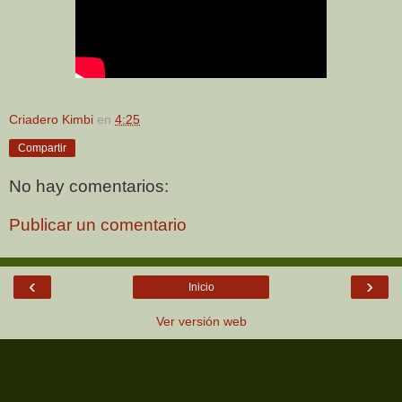
Criadero Kimbi
en
4:25
Compartir
No hay comentarios:
Publicar un comentario
‹
›
Inicio
Ver versión web