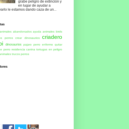
grabe peligro de extinción y
en lugar de ayudar a
varlo le estamos dando caza de un...
tas
animales abandonados
ayuda animales
birds
criadero
os perros
crear dinosaurios
bi
dinosaurios
pajaro
perro enfermo
quitar
de perro
residencia canina
tortugas en peligro
animales
trucos perros
dores