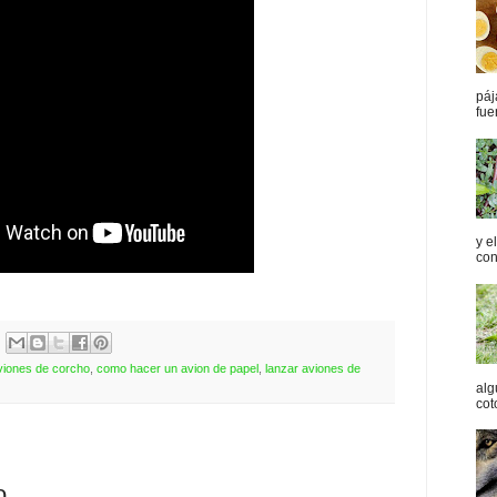
páj
fue
y e
con
viones de corcho
,
como hacer un avion de papel
,
lanzar aviones de
alg
cot
o