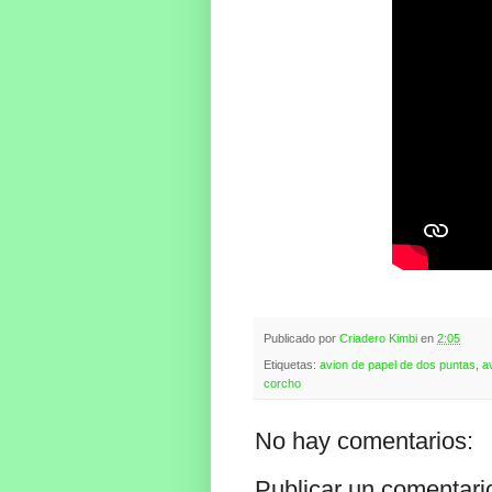
Publicado por
Criadero Kimbi
en
2:05
Etiquetas:
avion de papel de dos puntas
,
a
corcho
No hay comentarios:
Publicar un comentari