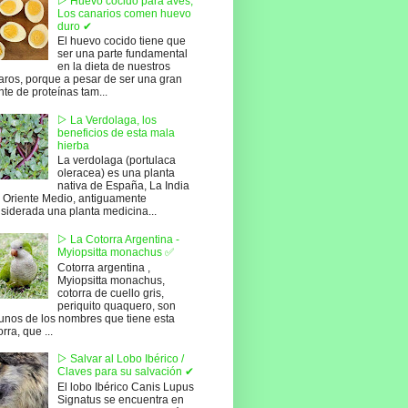
▷ Huevo cocido para aves,
Los canarios comen huevo
duro ✔
El huevo cocido tiene que
ser una parte fundamental
en la dieta de nuestros
aros, porque a pesar de ser una gran
nte de proteínas tam...
▷ La Verdolaga, los
beneficios de esta mala
hierba
La verdolaga (portulaca
oleracea) es una planta
nativa de España, La India
l Oriente Medio, antiguamente
siderada una planta medicina...
▷ La Cotorra Argentina -
Myiopsitta monachus ✅
Cotorra argentina ,
Myiopsitta monachus,
cotorra de cuello gris,
periquito quaquero, son
unos de los nombres que tiene esta
orra, que ...
▷ Salvar al Lobo Ibérico /
Claves para su salvación ✔
El lobo Ibérico Canis Lupus
Signatus se encuentra en