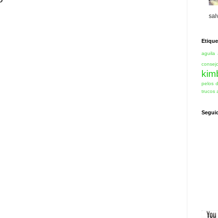
sal
Etique
aguila
consej
kim
pelos 
trucos 
Segui