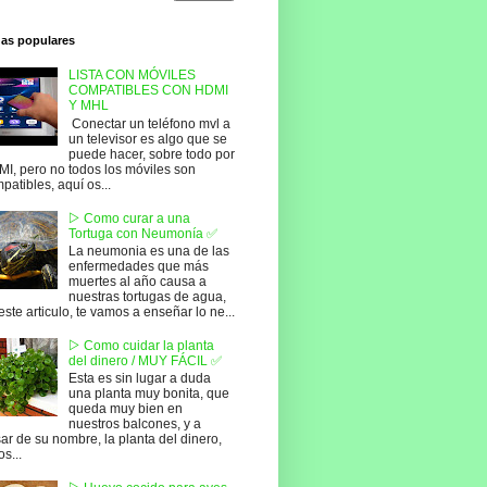
das populares
LISTA CON MÓVILES
COMPATIBLES CON HDMI
Y MHL
Conectar un teléfono mvl a
un televisor es algo que se
puede hacer, sobre todo por
I, pero no todos los móviles son
patibles, aquí os...
▷ Como curar a una
Tortuga con Neumonía ✅
La neumonia es una de las
enfermedades que más
muertes al año causa a
nuestras tortugas de agua,
este articulo, te vamos a enseñar lo ne...
▷ Como cuidar la planta
del dinero / MUY FÁCIL ✅
Esta es sin lugar a duda
una planta muy bonita, que
queda muy bien en
nuestros balcones, y a
ar de su nombre, la planta del dinero,
os...